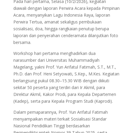
Pada hari pertama, Selasa (10/2/2026), kegiatan
diawali dengan laporan Perwira Acara kepada Pimpinan
Acara, menyanyikan Lagu Indonesia Raya, laporan
Perwira Tertua, amanat sekaligus pembukaan
sosialisasi, doa, hingga rangkaian penutup berupa
laporan dan penyerahan cenderamata dilanjutkan foto
bersama.
Workshop hari pertama menghadirkan dua
narasumber dari Universitas Muhammadiyah
Magelang, yakni Prof. Yun Arifatul Fatimah, S.T., M.T.,
Ph.D. dan Prof. Heni Setyowati, S.Kep., M.Kes. Kegiatan
berlangsung pukul 08.30–15.30 WIB dengan diikuti
sekitar 50 peserta yang terdiri dari Ir Akmil, para
Direktur Akmil, Kakor Prodi, para Kepala Departemen
(Kadep), serta para Kepala Program Studi (Kaprodi).
Dalam pemaparannya, Prof. Yun Arifatul Fatimah
menyampaikan materi terkait Sosialisasi Standar
Nasional Pendidikan Tinggi berdasarkan
Permendiktisaintek Nomor 39 Tahun 2025, serta